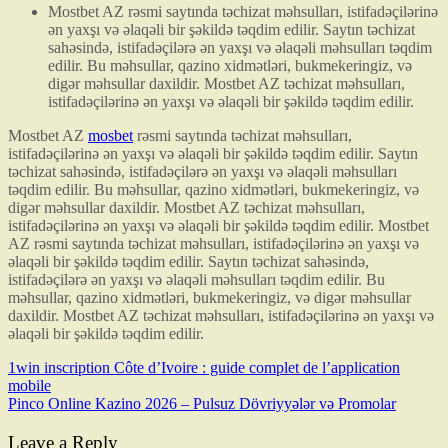
Mostbet AZ rəsmi saytında təchizat məhsulları, istifadəçilərinə
ən yaxşı və əlaqəli bir şəkildə təqdim edilir. Saytın təchizat
sahəsində, istifadəçilərə ən yaxşı və əlaqəli məhsulları təqdim
edilir. Bu məhsullar, qazino xidmətləri, bukmekeringiz, və
digər məhsullar daxildir. Mostbet AZ təchizat məhsulları,
istifadəçilərinə ən yaxşı və əlaqəli bir şəkildə təqdim edilir.
Mostbet AZ
mosbet
rəsmi saytında təchizat məhsulları,
istifadəçilərinə ən yaxşı və əlaqəli bir şəkildə təqdim edilir. Saytın
təchizat sahəsində, istifadəçilərə ən yaxşı və əlaqəli məhsulları
təqdim edilir. Bu məhsullar, qazino xidmətləri, bukmekeringiz, və
digər məhsullar daxildir. Mostbet AZ təchizat məhsulları,
istifadəçilərinə ən yaxşı və əlaqəli bir şəkildə təqdim edilir. Mostbet
AZ rəsmi saytında təchizat məhsulları, istifadəçilərinə ən yaxşı və
əlaqəli bir şəkildə təqdim edilir. Saytın təchizat sahəsində,
istifadəçilərə ən yaxşı və əlaqəli məhsulları təqdim edilir. Bu
məhsullar, qazino xidmətləri, bukmekeringiz, və digər məhsullar
daxildir. Mostbet AZ təchizat məhsulları, istifadəçilərinə ən yaxşı və
əlaqəli bir şəkildə təqdim edilir.
Post
1win inscription Côte d’Ivoire : guide complet de l’application
mobile
navigation
Pinco Online Kazino 2026 – Pulsuz Dövriyyələr və Promolar
Leave a Reply