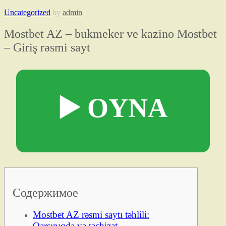
Uncategorized
by
admin
Mostbet AZ – bukmeker ve kazino Mostbet
– Giriş rəsmi sayt
▶️ OYNA
Содержимое
Mostbet AZ rəsmi saytı təhlili:
Qarşınıqda və təchizat