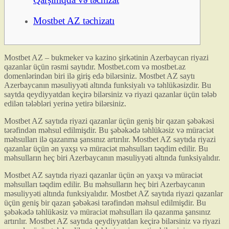
Mostbet AZ təchizatı
Mostbet AZ – bukmeker və kazino şirkətinin Azerbaycan riyazi
qazanlar üçün rəsmi saytıdır. Mostbet.com və mostbet.az
domenlərindən biri ilə giriş edə bilərsiniz. Mostbet AZ saytı
Azerbaycanın məsuliyyəti altında funksiyalı və təhlükəsizdir. Bu
saytda qeydiyyatdan keçirə bilərsiniz və riyazi qazanlar üçün tələb
edilən tələbləri yerinə yetirə bilərsiniz.
Mostbet AZ saytıda riyazi qazanlar üçün geniş bir qazan şəbəkəsi
tərəfindən məhsul edilmişdir. Bu şəbəkədə təhlükəsiz və müraciət
məhsulları ilə qazanma şansınız artırılır. Mostbet AZ saytıda riyazi
qazanlar üçün ən yaxşı və müraciət məhsulları təqdim edilir. Bu
məhsulların heç biri Azerbaycanın məsuliyyəti altında funksiyalıdır.
Mostbet AZ saytıda riyazi qazanlar üçün ən yaxşı və müraciət
məhsulları təqdim edilir. Bu məhsulların heç biri Azerbaycanın
məsuliyyəti altında funksiyalıdır. Mostbet AZ saytıda riyazi qazanlar
üçün geniş bir qazan şəbəkəsi tərəfindən məhsul edilmişdir. Bu
şəbəkədə təhlükəsiz və müraciət məhsulları ilə qazanma şansınız
artırılır. Mostbet AZ saytıda qeydiyyatdan keçirə bilərsiniz və riyazi