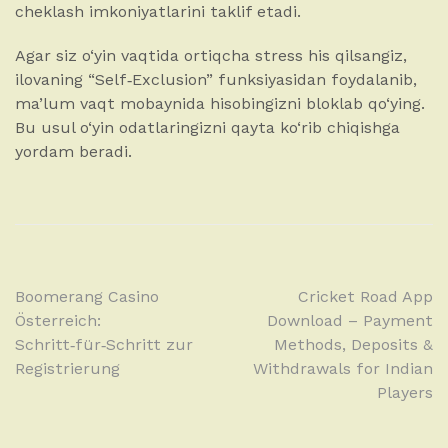
cheklash imkoniyatlarini taklif etadi.
Agar siz o‘yin vaqtida ortiqcha stress his qilsangiz,
ilovaning “Self‑Exclusion” funksiyasidan foydalanib,
ma’lum vaqt mobaynida hisobingizni bloklab qo‘ying.
Bu usul o‘yin odatlaringizni qayta ko‘rib chiqishga
yordam beradi.
Post
Boomerang Casino
Cricket Road App
Österreich:
Download – Payment
navigation
Schritt‑für‑Schritt zur
Methods, Deposits &
Registrierung
Withdrawals for Indian
Players