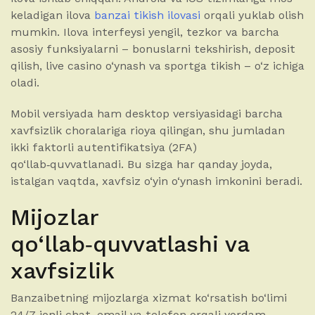
keladigan ilova
banzai tikish ilovasi
orqali yuklab olish
mumkin. Ilova interfeysi yengil, tezkor va barcha
asosiy funksiyalarni – bonuslarni tekshirish, deposit
qilish, live casino o‘ynash va sportga tikish – o‘z ichiga
oladi.
Mobil versiyada ham desktop versiyasidagi barcha
xavfsizlik choralariga rioya qilingan, shu jumladan
ikki faktorli autentifikatsiya (2FA)
qo‘llab‑quvvatlanadi. Bu sizga har qanday joyda,
istalgan vaqtda, xavfsiz o‘yin o‘ynash imkonini beradi.
Mijozlar
qo‘llab‑quvvatlashi va
xavfsizlik
Banzaibetning mijozlarga xizmat ko‘rsatish bo‘limi
24/7 jonli chat, email va telefon orqali yordam