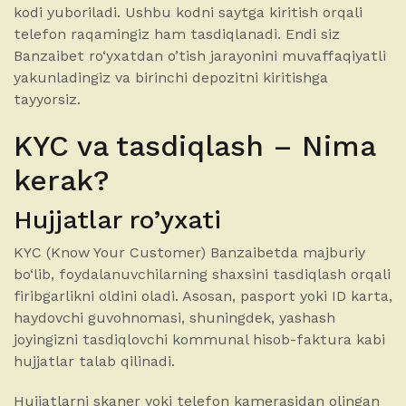
kodi yuboriladi. Ushbu kodni saytga kiritish orqali
telefon raqamingiz ham tasdiqlanadi. Endi siz
Banzaibet ro‘yxatdan o’tish jarayonini muvaffaqiyatli
yakunladingiz va birinchi depozitni kiritishga
tayyorsiz.
KYC va tasdiqlash – Nima
kerak?
Hujjatlar ro’yxati
KYC (Know Your Customer) Banzaibetda majburiy
bo‘lib, foydalanuvchilarning shaxsini tasdiqlash orqali
firibgarlikni oldini oladi. Asosan, pasport yoki ID karta,
haydovchi guvohnomasi, shuningdek, yashash
joyingizni tasdiqlovchi kommunal hisob-faktura kabi
hujjatlar talab qilinadi.
Hujjatlarni skaner yoki telefon kamerasidan olingan