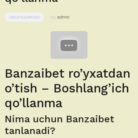
by
admin
UNCATEGORIZED
Banzaibet ro’yxatdan
o’tish – Boshlang’ich
qo’llanma
Nima uchun Banzaibet
tanlanadi?