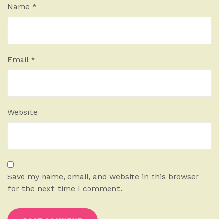
Name
*
Email
*
Website
Save my name, email, and website in this browser
for the next time I comment.