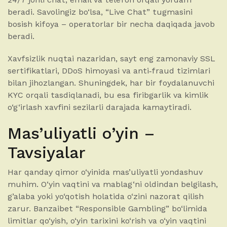
beradi. Savolingiz bo‘lsa, “Live Chat” tugmasini
bosish kifoya – operatorlar bir necha daqiqada javob
beradi.
Xavfsizlik nuqtai nazaridan, sayt eng zamonaviy SSL
sertifikatlari, DDoS himoyasi va anti‑fraud tizimlari
bilan jihozlangan. Shuningdek, har bir foydalanuvchi
KYC orqali tasdiqlanadi, bu esa firibgarlik va kimlik
o‘g‘irlash xavfini sezilarli darajada kamaytiradi.
Mas’uliyatli o’yin –
Tavsiyalar
Har qanday qimor o‘yinida mas’uliyatli yondashuv
muhim. O‘yin vaqtini va mablag‘ni oldindan belgilash,
g’alaba yoki yo‘qotish holatida o‘zini nazorat qilish
zarur. Banzaibet “Responsible Gambling” bo‘limida
limitlar qo‘yish, o‘yin tarixini ko‘rish va o‘yin vaqtini