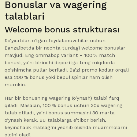
Bonuslar va wagering
talablari
Welcome bonus strukturası
Ro‘yxatdan o’tgan foydalanuvchilar uchun
Banzaibetda bir nechta turdagi welcome bonuslar
mavjud. Eng ommabop variant – 100 % match
bonusi, ya’ni birinchi depozitga teng miqdorda
qo‘shimcha pullar beriladi. Ba’zi promo kodlar orqali
esa 200 % bonus yoki bepul spinlar ham olish
mumkin.
Har bir bonusning wagering (o‘ynash) talabi farq
qiladi. Masalan, 100 % bonus uchun 30x wagering
talab etiladi, ya’ni bonus summasini 30 marta
o‘ynash kerak. Bu talablarga e’tibor berish,
keyinchalik mablag‘ni yechib olishda muammolarni
oldini oladi.