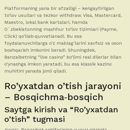
Platformaning yana bir afzalligi – kengaytirilgan
to‘lov usullari va tezkor withdraw. Visa, Mastercard,
Maestro, lokal bank kartalari, hamda
Oʻzbekistonning mashhur to‘lov tizimlari (Payme,
Click) qo‘llab‑quvvatlanadi. Bu esa
foydalanuvchilarga o‘z mablag‘larini xavfsiz va oson
boshqarish imkonini beradi. Shuningdek,
Banzaibetning “live casino” bo‘limi real dilerlar bilan
o‘ynashga imkon yaratadi, bu esa klassik kazino
muhitini yanada jonli qiladi.
Ro’yxatdan o’tish jarayoni
– Bosqichma‑bosqich
Saytga kirish va “Ro’yxatdan
o’tish” tugmasi
Avvalo, Banzaibet sahifasining yuqori qismida